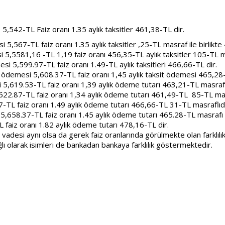
 5,542-TL Faiz oranı 1.35 aylık taksitler 461,38-TL dir.
 5,567-TL faiz oranı 1.35 aylık taksitler ,25-TL masraf ile birlikte 
i 5,5581,16 -TL 1,19 faiz oranı 456,35-TL aylık taksitler 105-TL ma
esi 5,599.97-TL faiz oranı 1.49-TL aylık taksitleri 466,66-TL dir.
ri ödemesi 5,608.37-TL faiz oranı 1,45 aylık taksit ödemesi 465,28
i 5,619.53-TL faiz oranı 1,39 aylık ödeme tutarı 463,21-TL masrafı
5,622.87-TL faiz oranı 1,34 aylık ödeme tutarı 461,49-TL 85-TL mas
7-TL faiz oranı 1.49 aylık ödeme tutarı 466,66-TL 31-TL masraflıdı
 5,658.37-TL faiz oranı 1.45 aylık ödeme tutarı 465.28-TL masrafı 
faiz oranı 1.82 aylık ödeme tutarı 478,16-TL dir.
 vadesi aynı olsa da gerek faiz oranlarında görülmekte olan farklılıkl
ağlı olarak isimleri de bankadan bankaya farklılık göstermektedir.