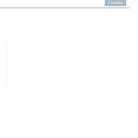
Cevapla