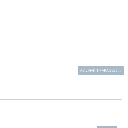
ACIL NAKIT PARA 2020
→