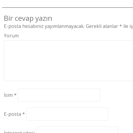
Bir cevap yazın
E-posta hesabınız yayımlanmayacak.
Gerekli alanlar
*
ile i
Yorum
İsim
*
E-posta
*