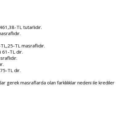
461,38-TL tutarlıdır.
sraflıdır.
-TL,25-TL masraflıdır.
 61-TL dir.
raflıdır.
r.
75-TL dir.
ar gerek masraflarda olan farklılıklar nedeni ile krediler