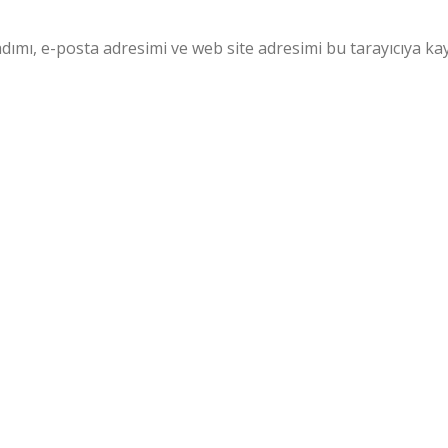
ımı, e-posta adresimi ve web site adresimi bu tarayıcıya kay