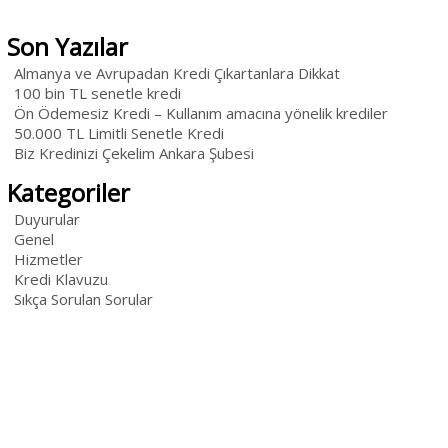
Son Yazılar
Almanya ve Avrupadan Kredi Çıkartanlara Dikkat
100 bin TL senetle kredi
Ön Ödemesiz Kredi – Kullanım amacına yönelik krediler
50.000 TL Limitli Senetle Kredi
Biz Kredinizi Çekelim Ankara Şubesi
Kategoriler
Duyurular
Genel
Hizmetler
Kredi Klavuzu
Sıkça Sorulan Sorular